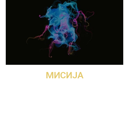
МИСИЈА
Наш предизвик е создавањето. Наша инспирација е
човекот. Мисијата на ЕЗИМИТ е фокусирана на
создавање поволна клима за инвестирање, развој,
напредок. Квалитетот како услов е вклучен во сите
сегменти на нашето делување.